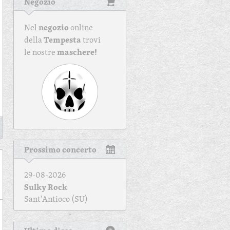
Negozio
negozio
Nel
online
Tempesta
della
trovi
maschere!
le nostre
Prossimo concerto
29-08-2026
Sulky Rock
Sant'Antioco (SU)