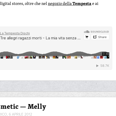
Tempesta
digital stores, oltre che nel
negozio della
e ai
smetic — Melly
RICO, 6 APRILE 2012