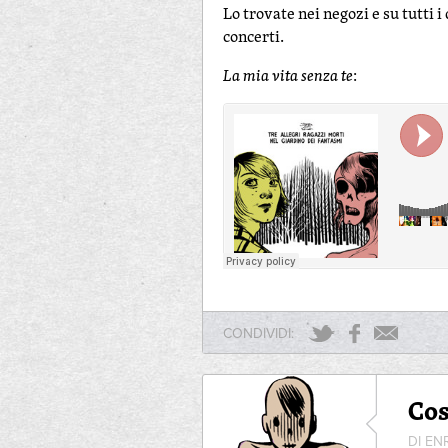
Lo trovate nei negozi e su tutti i 
concerti.
La mia vita senza te
:
CONDIVIDI:
Co
DI EN