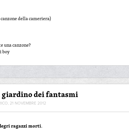
La canzone della cameriera)
te una canzone?
ni boy
 giardino dei fantasmi
RICO, 21 NOVEMBRE 2012
llegri ragazzi morti
.