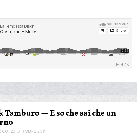
k Tamburo — E so che sai che un
orno
RICO, 23 OTTOBRE 2011