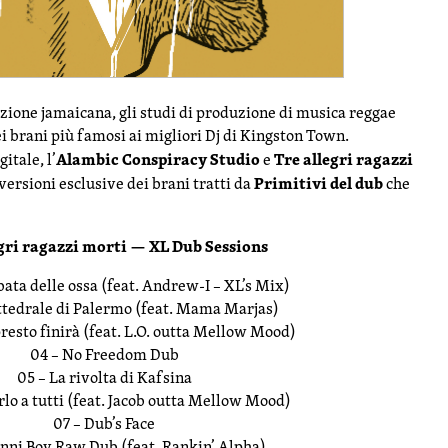
zione jamaicana, gli studi di produzione di musica reggae
i brani più famosi ai migliori Dj di Kingston Town.
Alambic Conspiracy Studio
Tre allegri ragazzi
itale, l’
e
Primitivi del dub
versioni esclusive dei brani tratti da
che
egri ragazzi morti — XL Dub Sessions
bata delle ossa (feat. Andrew-I – XL’s Mix)
attedrale di Palermo (feat. Mama Marjas)
presto finirà (feat. L.O. outta Mellow Mood)
04 – No Freedom Dub
05 – La rivolta di Kafsina
rlo a tutti (feat. Jacob outta Mellow Mood)
07 – Dub’s Face
nni Boy Raw Dub (feat. Rankin’ Alpha)