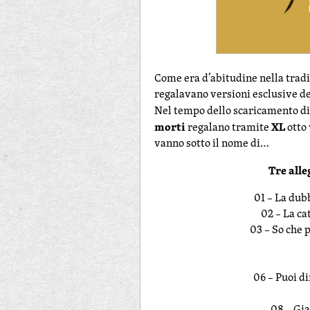
Come era d’abitudine nella tradi
regalavano versioni esclusive de
Nel tempo dello scaricamento dig
morti
XL
regalano tramite
otto 
vanno sotto il nome di…
Tre all
01 – La dub
02 – La c
03 – So che 
06 – Puoi di
08 – Gia