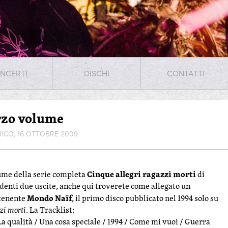
NCERTI
DISCHI
CONTATTI
rzo volume
RICO, 16 OTTOBRE 2009
Cinque allegri ragazzi morti
lume della serie completa
di
denti due uscite, anche qui troverete come allegato un
Mondo Naïf
ntenente
, il primo disco pubblicato nel 1994 solo su
zzi morti
. La Tracklist:
La qualità / Una cosa speciale / 1994 / Come mi vuoi / Guerra