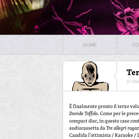
HOME
CO
Te
DI EN
È finalmente pronto il terzo vo
Davide Toffolo
. Come per le prece
compact disc, in questo caso co
audiocassetta da
Tre allegri raga
Candida l’ottimista / Karaoke / 