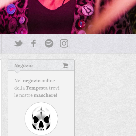
Negozio
negozio
Nel
online
Tempesta
della
trovi
maschere!
le nostre