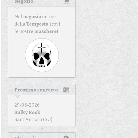
Negozio
negozio
Nel
online
Tempesta
della
trovi
maschere!
le nostre
Prossimo concerto
29-08-2026
Sulky Rock
Sant'Antioco (SU)