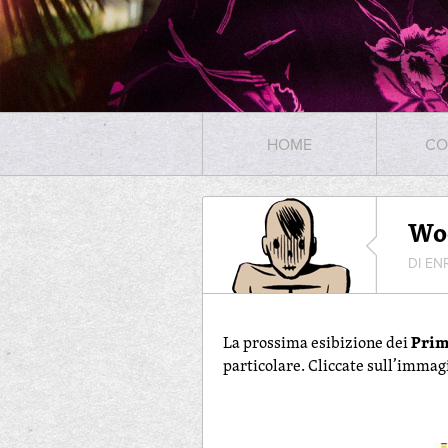
HOME
CO
Woo
DI EN
Prim
La prossima esibizione dei
particolare. Cliccate sull’imma