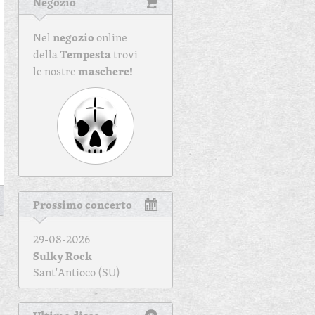
Negozio
negozio
Nel
online
Tempesta
della
trovi
maschere!
le nostre
Prossimo concerto
29-08-2026
Sulky Rock
Sant'Antioco (SU)