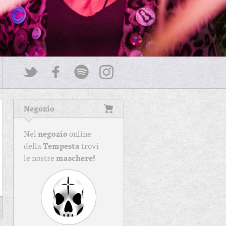
Negozio
negozio
Nel
online
Tempesta
della
trovi
maschere!
le nostre