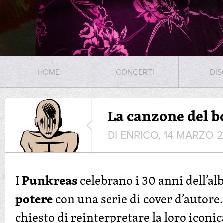
HOME
CONCERTI
DIS
La canzone del b
DI ENRICO, 14 MARZO 
Punkreas
I
celebrano i 30 anni dell’a
potere
con una serie di cover d’autor
chiesto di reinterpretare la loro iconi