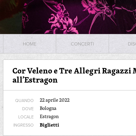
HOME
CONCERTI
DIS
Cor Veleno e Tre Allegri Ragazzi 
all’Estragon
22 aprile 2022
QUANDO
Bologna
DOVE
Estragon
LOCALE
Biglietti
INGRESSO