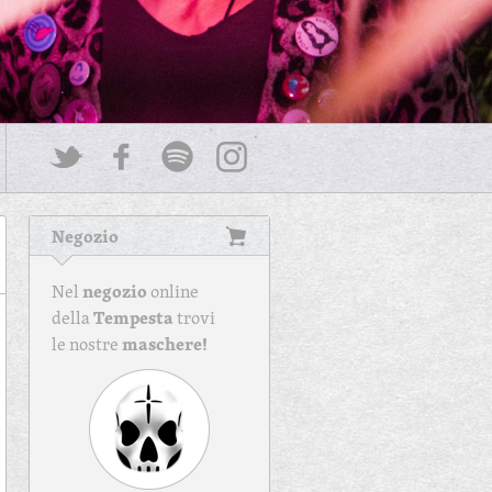
Negozio
negozio
Nel
online
Tempesta
della
trovi
maschere!
le nostre