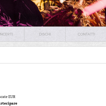
NCERTI
DISCHI
CONTATTI
scate EUR
rtecipare ⁣