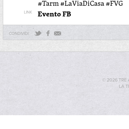
#Tarm #LaViaDiCasa #FVG
Evento FB
LINK
CONDIVIDI:
© 2026 TRE 
LA T