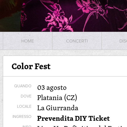
HOME
CONCERTI
DIS
Color Fest
03 agosto
QUANDO
Platania (CZ)
DOVE
La Giurranda
LOCALE
Prevendita DIY Ticket
INGRESSO