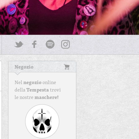
Negozio
negozio
Nel
online
Tempesta
della
trovi
maschere!
le nostre