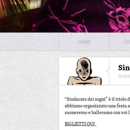
HOME
CO
Sin
DI EN
“Sindacato dei sogni” è il titolo
abbiamo organizzato una festa al
suoneremo e balleremo con voi l’
BIGLIETTI QUI