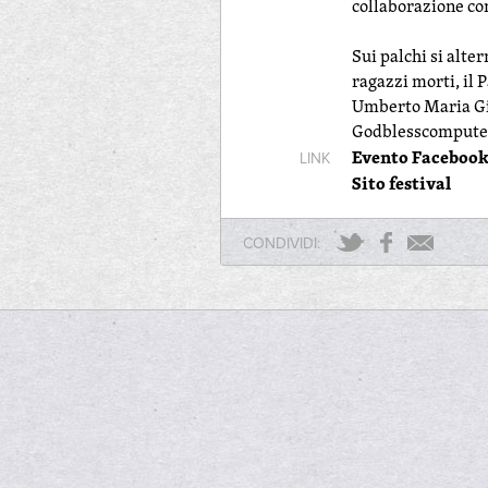
collaborazione co
Sui palchi si al
ragazzi morti, il 
Umberto Maria Gia
Godblesscomputers
Evento Faceboo
LINK
Sito festival
CONDIVIDI: