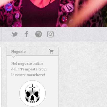
Negozio
negozio
Nel
online
Tempesta
della
trovi
maschere!
le nostre