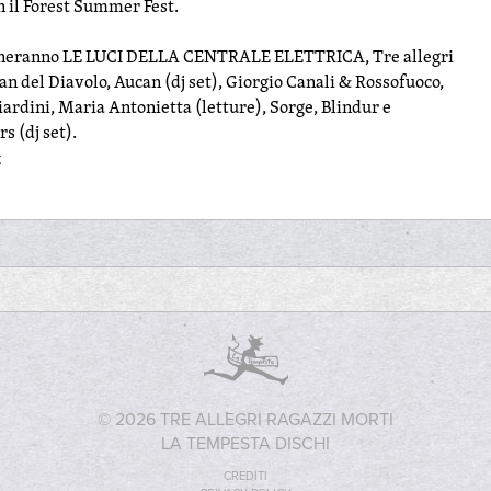
n il Forest Summer Fest.
terneranno LE LUCI DELLA CENTRALE ELETTRICA, Tre allegri
Pan del Diavolo, Aucan (dj set), Giorgio Canali & Rossofuoco,
rdini, Maria Antonietta (letture), Sorge, Blindur e
 (dj set).
k
© 2026 TRE ALLEGRI RAGAZZI MORTI
LA TEMPESTA DISCHI
CREDITI