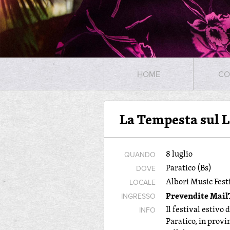
HOME
CO
La Tempesta sul 
8 luglio
QUANDO
Paratico (Bs)
DOVE
Albori Music Fest
LOCALE
Prevendite Mail
INGRESSO
Il festival estivo
INFO
Paratico, in provin