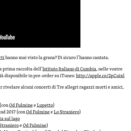
rti
hanno mai visto la grana? Di sicuro l’hanno cantata.
a prima raccolta dell’
Istituto Italiano di Cumbia
, nelle vostre
ià disponibile in pre-order su iTunes:
http://apple.co/2pCuixl
r rivelare alcuni concerti di Tre allegri ragazzi morti e amici,
 (con
Od Fulmine
e
Lupetto
)
nd 2017 (con
Od Fulmine
e
Lo Straniero
)
a sul lago
Straniero
e
Od Fulmine
)