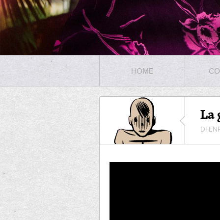
HOME
CO
La 
DI EN