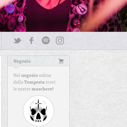
Negozio
negozio
Nel
online
Tempesta
della
trovi
maschere!
le nostre