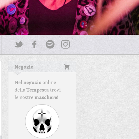
Negozio
negozio
Nel
online
Tempesta
della
trovi
maschere!
le nostre