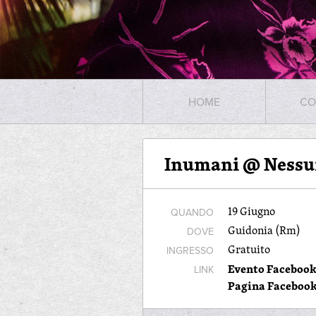
HOME
CO
Inumani @ Nessu
19 Giugno
QUANDO
Guidonia (Rm)
DOVE
Gratuito
INGRESSO
Evento Faceboo
LINK
Pagina Facebook