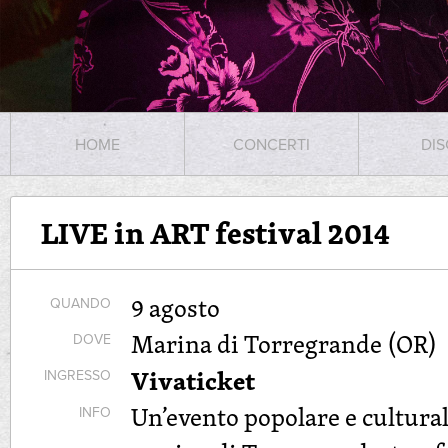
HOME
CONCERTI
DIS
LIVE in ART festival 2014
9 agosto
QUANDO
Marina di Torregrande (OR)
DOVE
Vivaticket
INGRESSO
Un’evento popolare e cultural
INFO