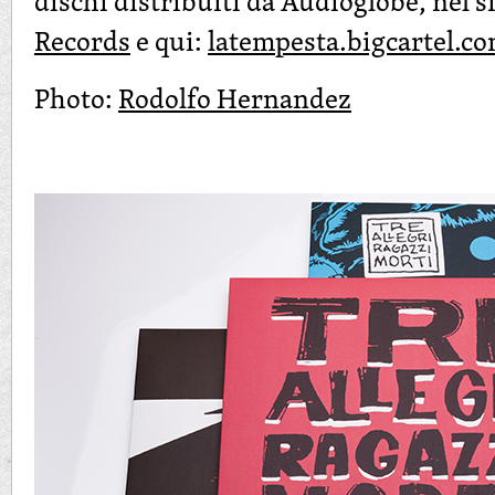
dischi distribuiti da Audioglobe, nel s
Records
e qui:
latempesta.bigcartel.c
Photo:
Rodolfo Hernandez