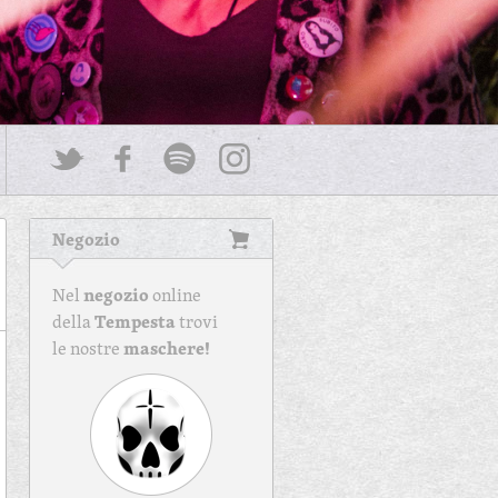
Negozio
negozio
Nel
online
Tempesta
della
trovi
maschere!
le nostre