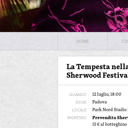
HOME
CO
La Tempesta nella
Sherwood Festiva
12 luglio, 18:00
QUANDO
Padova
DOVE
Park Nord Stadio
LOCALE
Prevendita She
INGRESSO
15 € al botteghin