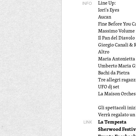
Line Up:
INFO
Iori's Eyes
Aucan
Fine Before You 
Massimo Volume
Il Pan del Diavolo
Giorgio Canali & 
Altro
Maria Antonietta
Umberto Maria Gi
Bachi da Pietra
Tre allegri ragazz
UFO dj set
La Maison Orches
Gli spettacoli ini
Verrà regalato un 
La Tempesta
LINK
Sherwood Festiv