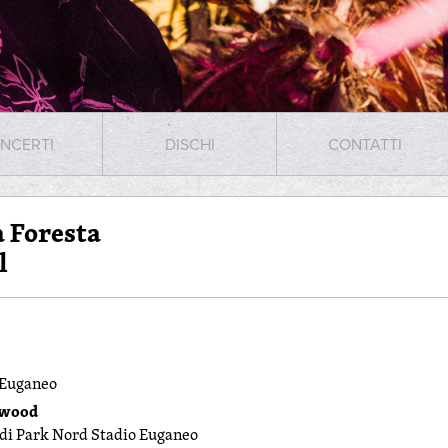
NCERTI
DISCHI
CONTATTI
 Foresta
l
 Euganeo
rwood
o di Park Nord Stadio Euganeo