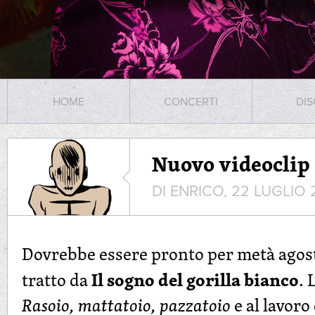
HOME
CONCERTI
DIS
Nuovo videoclip
DI ENRICO, 22 LUGLIO 
Dovrebbe essere pronto per metà agost
Il sogno del gorilla bianco
tratto da
. 
Rasoio, mattatoio, pazzatoio
e al lavoro