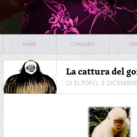
HOME
CONCERTI
DIS
La cattura del go
DI ELTOFO, 3 DICEMBR