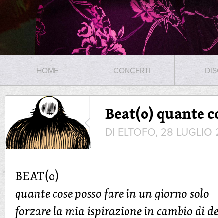
HOME
CONCERTI
DIS
Beat(o) quante c
DI ELTOFO, 28 LUGLIO 
BEAT(o)
quante cose posso fare in un giorno solo
forzare la mia ispirazione in cambio di d