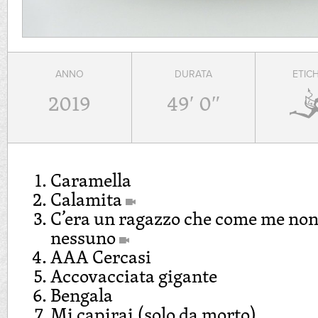
ANNO
DURATA
ETIC
2019
49′ 0″
Caramella
Calamita
C’era un ragazzo che come me non
nessuno
AAA Cercasi
Accovacciata gigante
Bengala
Mi capirai (solo da morto)