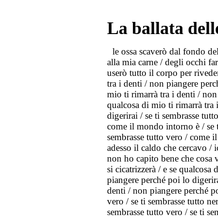
La ballata dell
le ossa scaverò dal fondo del 
alla mia carne / degli occhi fa
userò tutto il corpo per rivede
tra i denti / non piangere perc
mio ti rimarrà tra i denti / non
qualcosa di mio ti rimarrà tra 
digerirai / se ti sembrasse tutt
come il mondo intorno è / se ti
sembrasse tutto vero / come i
adesso il caldo che cercavo / 
non ho capito bene che cosa vi
si cicatrizzerà / e se qualcosa 
piangere perché poi lo digerira
denti / non piangere perché poi
vero / se ti sembrasse tutto ne
sembrasse tutto vero / se ti s