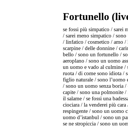
Fortunello (liv
se fossi più simpatico / sarei 
/ sarei meno simpatico / sono u
/ linfatico / cosmetico / amo / l
scarpine / delle donnine / car
bello / sono un fortunello / 
aeroplano / sono un uomo assai
un uomo e vado al culmine / s
ruota / di come sono idiota /
figlio naturale / sono l’uomo de
/ sono un uomo senza boria / c
capite / sono una polmonite /
il salame / se fossi una badessa
ciociara / la venderei più car
respingente / sono un uomo ch
uomo d’istanbul / sono un par
se ne stropiccia / sono un uom