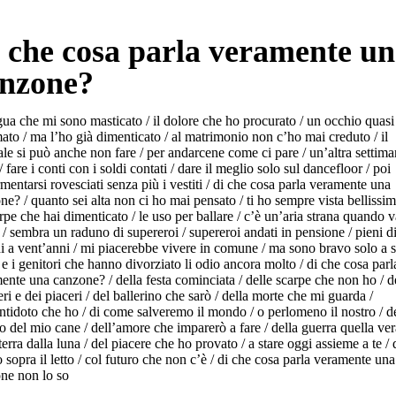
 che cosa parla veramente u
nzone?
ngua che mi sono masticato / il dolore che ho procurato / un occhio quas
mato / ma l’ho già dimenticato / al matrimonio non c’ho mai creduto / il
ale si può anche non fare / per andarcene come ci pare / un’altra settima
 fare i conti con i soldi contati / dare il meglio solo sul dancefloor / poi
mentarsi rovesciati senza più i vestiti / di che cosa parla veramente una
ne? / quanto sei alta non ci ho mai pensato / ti ho sempre vista bellissim
arpe che hai dimenticato / le uso per ballare / c’è un’aria strana quando 
r / sembra un raduno di supereroi / supereroi andati in pensione / pieni d
di a vent’anni / mi piacerebbe vivere in comune / ma sono bravo solo a s
/ e i genitori che hanno divorziato li odio ancora molto / di che cosa parl
ente una canzone? / della festa cominciata / delle scarpe che non ho / d
ri e dei piaceri / del ballerino che sarò / della morte che mi guarda /
antidoto che ho / di come salveremo il mondo / o perlomeno il nostro / d
o del mio cane / dell’amore che imparerò a fare / della guerra quella ver
terra dalla luna / del piacere che ho provato / a stare oggi assieme a te /
to sopra il letto / col futuro che non c’è / di che cosa parla veramente una
ne non lo so