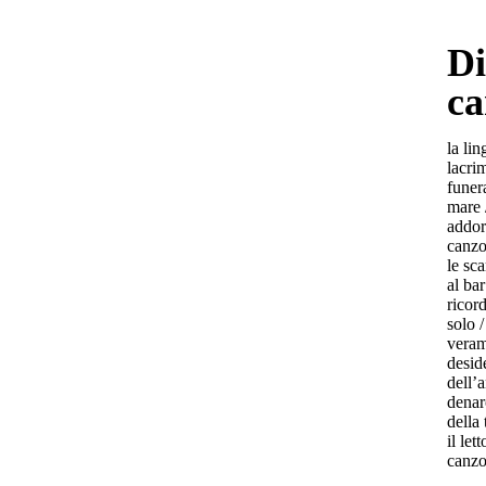
Di
ca
la li
lacri
funer
mare /
addor
canzo
le sc
al ba
ricor
solo 
veram
deside
dell’
denar
della 
il let
canzo