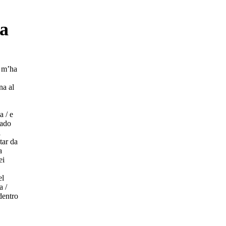
na
i m’ha
na al
a / e
vado
i
tar da
a
ei
el
a /
 dentro