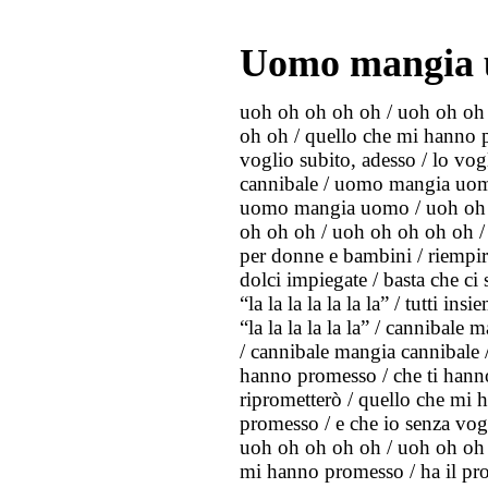
Uomo mangia
uoh oh oh oh oh / uoh oh oh
oh oh / quello che mi hanno pr
voglio subito, adesso / lo vo
cannibale / uomo mangia uomo
uomo mangia uomo / uoh oh 
oh oh oh / uoh oh oh oh oh / f
per donne e bambini / riempir
dolci impiegate / basta che ci si
“la la la la la la la” / tutti insi
“la la la la la la” / canniba
/ cannibale mangia cannibale
hanno promesso / che ti hanno
riprometterò / quello che mi 
promesso / e che io senza vog
uoh oh oh oh oh / uoh oh oh 
mi hanno promesso / ha il pr