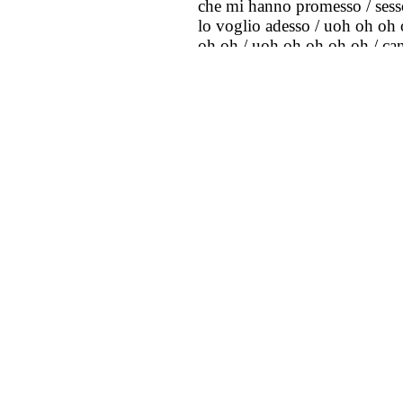
che mi hanno promesso / sesso
lo voglio adesso / uoh oh oh
oh oh / uoh oh oh oh oh / ca
mangia uomo / cannibale man
quello che mi hanno promesso
senza vogla riprometterò / qu
hanno promesso / e che io sen
oh / uoh oh oh oh oh / uoh o
faremo dei tuoi pensierini / ri
riempiremo le giornate di pens
ci sia un “la la la la la la la” / d
insieme “la la la la la la la” / t
mangia cannibale / uomo man
cannibale / uomo mangia uom
che ti hanno promesso / e che 
che mi hanno promesso / che 
voglia riprometterò