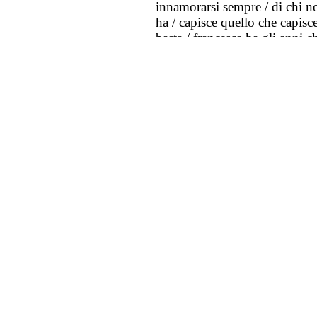
innamorarsi sempre / di chi no
ha / capisce quello che capisc
basta / francesca ha gli anni c
capisce che qui non va / e 